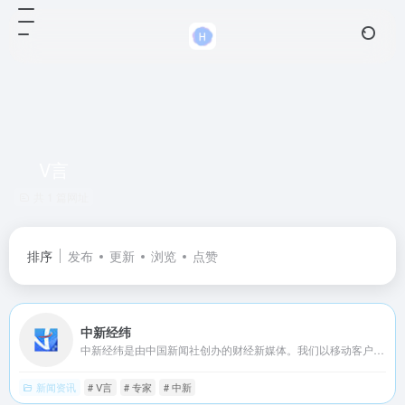
V言
共 1 篇网址
排序
发布
更新
浏览
点赞
中新经纬
中新经纬是由中国新闻社创办的财经新媒体。我们以移动客户端（APP）为基本传播平台，以“权威、前瞻、专业、亲和”为特色宗旨，致力于传递中国经济资讯、解读中国财经政策、讲述天下财富故事。中新经纬力争在第一时间分析经济数据、传播权威声音、洞悉行业风向、把脉全球趋势，成为您身边必不可少的财经助手。
新闻资讯
# V言
# 专家
# 中新