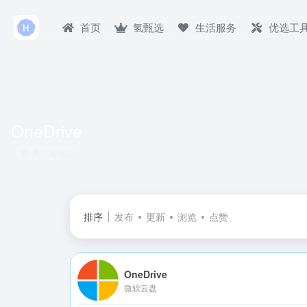
首页
氢甄选
生活服务
优选工
OneDrive
共 1 篇网址
排序
发布
更新
浏览
点赞
OneDrive
微软云盘