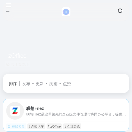
zOffice
共 1 篇网址
排序
发布
更新
浏览
点赞
联想Filez
联想Filez是业界领先的企业级文件管理与协同办公平台，提供全方位、一站式内容管理解决方案，包括企业级AI知识库、文件存储、文件共享、权限管控、跨国传输和多人在线编辑等功能。致力于帮助您的企业实现数字化转型，轻松管理企业文件，带您探索内容的无限可能性!
在线云盘
# AI知识库
# zOffice
# 企业云盘